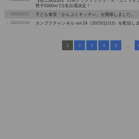
【陸上競技部】 日本グランプリシリーズ・エディオン
男子5000mで2名出場決定！
2023/11/17
子ども食堂「かんぷくキッチン」を開催しました。
2023/11/14
カンプクチャンネル vol.24（2023/11/13）を配信し
1
2
3
4
5
…