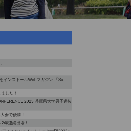
た。
インストールWebマガジン 「So-
しました！
 CONFERENCE 2023 兵庫県大学男子選抜
本大会で優勝！
レ2年連続出場！