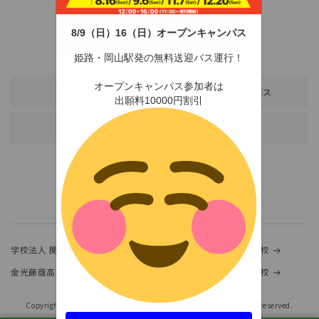
8/9（日）16（日）オープンキャンパス
〒678-0255 兵庫県赤穂市新田380-3
TEL：0791-46-2525（代）
FAX：0791-46-2526
姫路・岡山駅発の無料送迎バス運行！
オープンキャンパス参加者は
アクセス
スクールバス
出願料10000円割引
各種お問い合わせ
学校法人 関西金光学園
金光大阪中学校・高等学校
金光藤蔭高等学校
金光八尾中学校・高等学校
Copyright(c)KANSAI UNIVERSITY of SOCIAL WELFARE.ALL Rights Reserved.