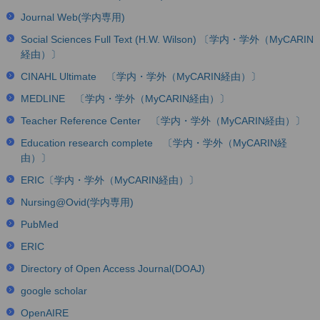
Journal Web(学内専用)
Social Sciences Full Text (H.W. Wilson) 〔学内・学外（MyCARIN
経由）〕
CINAHL Ultimate 〔学内・学外（MyCARIN経由）〕
MEDLINE 〔学内・学外（MyCARIN経由）〕
Teacher Reference Center 〔学内・学外（MyCARIN経由）〕
Education research complete 〔学内・学外（MyCARIN経
由）〕
ERIC〔学内・学外（MyCARIN経由）〕
Nursing@Ovid(学内専用)
PubMed
ERIC
Directory of Open Access Journal(DOAJ)
google scholar
OpenAIRE