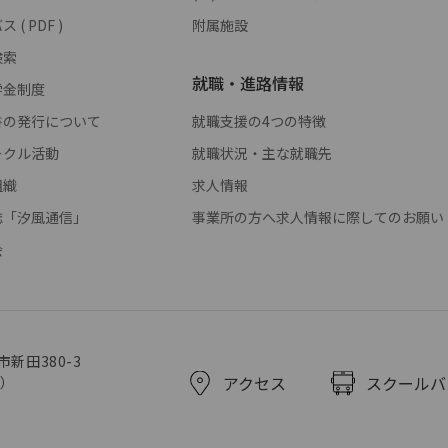
( PDF )
附属施設
検索
就職・進路情報
学金制度
書の発行について
就職支援の4つの特徴
ークル活動
就職状況・主な就職先
組織
求人情報
誌「汐風通信」
事業所の方へ求人情報に際してのお願い
会
市新田380-3
アクセス
スクールバ
代）