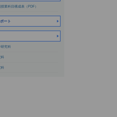
授業科目構成表（PDF）
ポート
学研究科
究科
究科