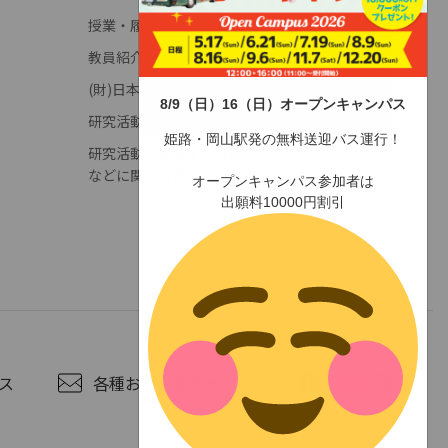
授業・履修(学年暦)
教員紹介
(財)日本高等教育評価機構
8/9（日）16（日）オープンキャンパス
研究活動に係る不正行為調査申立窓口
姫路・岡山駅発の無料送迎バス運行！
研究活動に係る不正行為防止
などに関する規程
オープンキャンパス参加者は
出願料10000円割引
ス
各種お問い合わせ