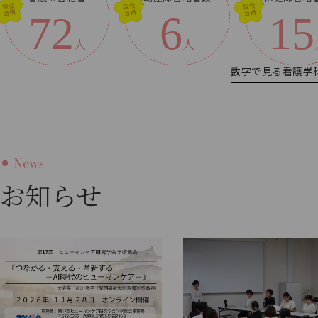
72
6
15
人
人
数字で見る看護学
お知らせ