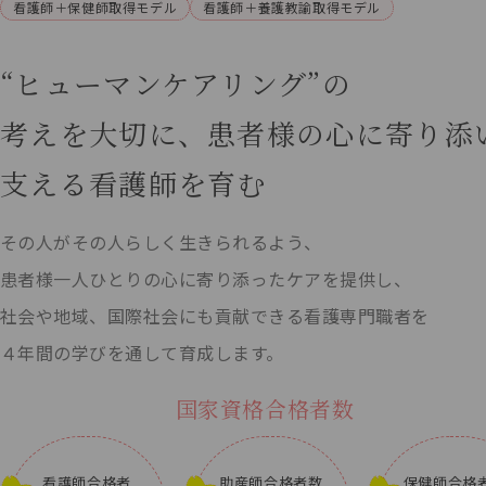
看護師＋保健師取得モデル
看護師＋養護教諭取得モデル
“ヒューマンケアリング”の
考えを
大切に、患者様の心に寄り添
支える看護師を育む
その人がその人らしく生きられるよう、
患者様一人ひとりの心に寄り添ったケアを提供し、
社会や地域、国際社会にも貢献できる看護専門職者を
４年間の学びを通して育成します。
国家資格合格者数
看護師合格者
助産師合格者数
保健師合格