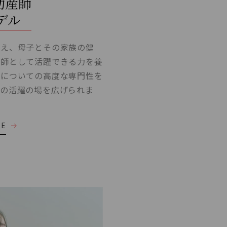
助産師
デル
加え、母子とその家族の健
産師として活躍できる力を養
野についての高度な専門性を
来の活躍の場を広げられま
RE