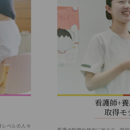
看護師+
取得モ
康レベルの人々
看護の知識や技術に加えて、学校