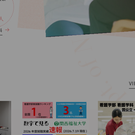
人
科
V