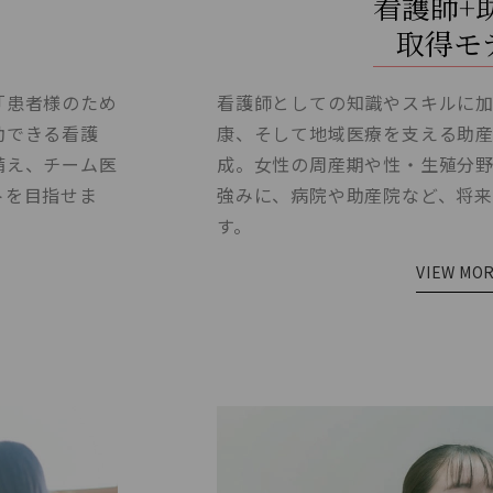
看護師+
取得モ
看護師としての知識やスキルに
「患者様のため
康、そして地域医療を支える助
動できる看護
成。女性の周産期や性・生殖分
備え、チーム医
強みに、病院や助産院など、将
トを目指せま
す。
VIEW MO