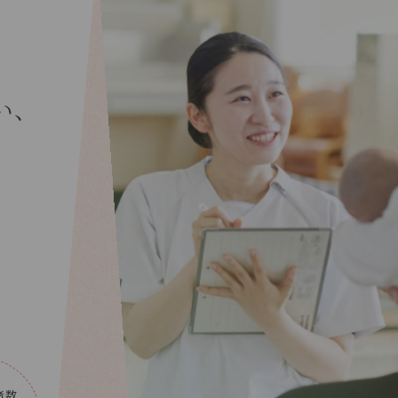
い、
者数