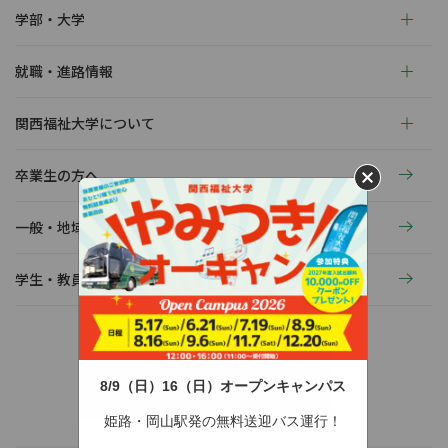
学部・大学
就職・進路情報
関西福祉大学について
卒業生の方へ
一般・地域の方へ
学生・教員の活動
8/9（日）16（日）オープンキャンパス
〒678-0255 兵庫県赤穂市新田380-3
TEL：0791-46-2525（代）
FAX：0791-46-2526
姫路・岡山駅発の無料送迎バス運行！