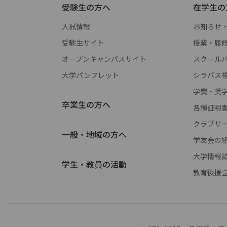
受験生の方へ
在学生の
入試情報
お知らせ
受験生サイト
授業・履
オープンキャンパスサイト
スクールバス 
大学パンフレット
シラバス
学費・奨
卒業生の方へ
各種証明
クラブサ
一般・地域の方へ
学友会の
大学情報
学生・教員の活動
教育後援