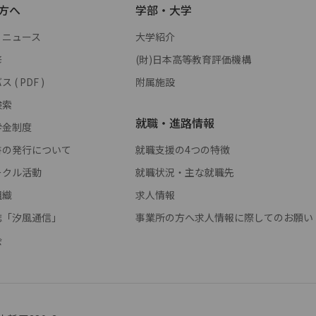
方へ
学部・大学
・ニュース
大学紹介
修
(財)日本高等教育評価機構
( PDF )
附属施設
検索
就職・進路情報
学金制度
書の発行について
就職支援の4つの特徴
ークル活動
就職状況・主な就職先
組織
求人情報
誌「汐風通信」
事業所の方へ求人情報に際してのお願い
会