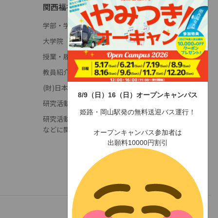
関西福祉大学について
学部・学科概要
大学院
授業・履修(学年暦)
教員紹介
(財)日本高等教育評価機構
8/9（日）16（日）オープンキャンパス
研究活動に係る不正行為調査申立窓口
姫路・岡山駅発の無料送迎バス運行！
研究活動に係る不正行為防止
などに関する規程
オープンキャンパス参加者は
出願料10000円割引