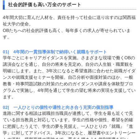
社会的評価も高い万全のサポート
4年間大切に育んだ人材を、責任を持って社会に送り出すのは関西福
祉大学の使命。
OBたちへの社会的評価も高く、毎年多くの求人が寄せられていま
す。
01| 4年間の一貫指導体制で納得いく就職をサポート
学年ごとにキャリアガイダンスを実施。さまざまな現場で働くOBの
講演会などを通じ、自分の将来を見定め、自分の人生観・職業観を
明確にします。また、3年次になると希望進路に合わせた就職ガイダ
ンスや就職支援セミナーを開催。自己分析や面接対策のほか、一般
教養・時事問題試験の対策のためのガイダンスや講座を体験型プロ
グラムで実施し、4年間を通じて学生の望む将来の実現を支援してい
ます。
02| 一人ひとりの個性や適性と向き合う充実の個別指導
進路に関する相談は就職担当職員が連携して、学生を最も近くで見
ている担当教員と対応しています。学生の性格や個性、希望を的確
に把握したうえで、学生の夢を見据え、一人ひとりの『就職』『進
学』に対してアドバイス。3年次になると、履歴書やエントリーシー