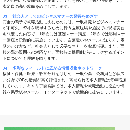
トの添削、模擬面接の実施まで、要点を押さえた個別指導を行い、
満足度の高い就職をめざしています。
03| 社会人としてのビジネスマナーの習得をめざす
万全の態勢で就職活動に挑むためには、一般常識やビジネスマナー
が不可欠。資格を取得するために行う医療現場や施設での現場実習
も想定した内容で、1年次には基礎マナー講座、2年次では応用マナ
ー講座と段階的に実施しています。言葉遣いやメールの送り方、電
話のかけ方など、社会人として必要なマナーを徹底指導。また、面
接の際の質問への対応など、面接時に採用側がチェックするポイン
トについても理解を図ります。
04| 多彩なフィールドに広がる情報収集ネットワーク
福祉・保健・医療・教育分野をはじめ、一般企業、公務員など幅広
い分野でOBの活躍が高く評価され、寄せられる求人情報は毎年増加
しています。キャリア開発課では、求人情報や就職活動に役立つ情
報を掲示板やメール、インターネットで積極的に提供しています。