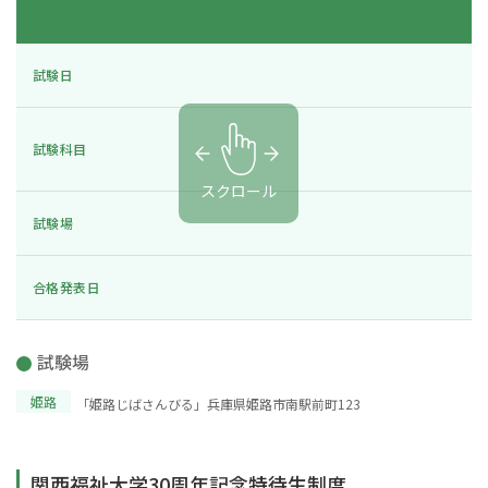
試験日
試験科目
スクロール
試験場
合格発表日
試験場
姫路
「姫路じばさんびる」兵庫県姫路市南駅前町123
関西福祉大学30周年記念特待生制度