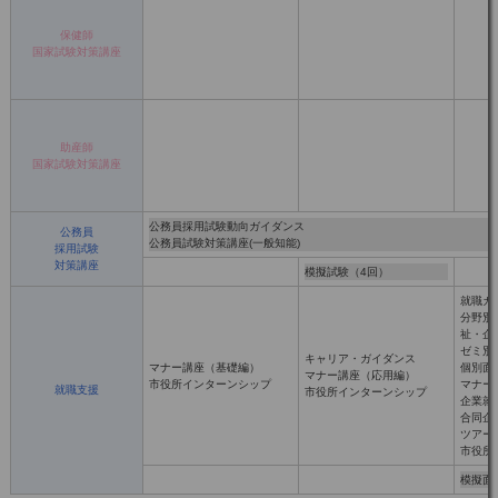
保健師
国家試験対策講座
助産師
国家試験対策講座
公務員採用試験動向ガイダンス
公務員
公務員試験対策講座(一般知能)
採用試験
対策講座
模擬試験（4回）
就職ガ
分野別
祉・企
ゼミ別
キャリア・ガイダンス
マナー講座（基礎編）
個別面談
マナー講座（応用編）
市役所インターンシップ
マナー
就職支援
市役所インターンシップ
企業就
合同企
ツアー
市役所
模擬面