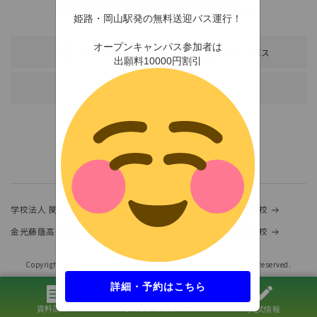
TEL：0791-46-2525（代）
FAX：0791-46-2526
姫路・岡山駅発の無料送迎バス運行！
オープンキャンパス参加者は
アクセス
スクールバス
出願料10000円割引
各種お問い合わせ
学校法人 関西金光学園
金光大阪中学校・高等学校
金光藤蔭高等学校
金光八尾中学校・高等学校
Copyright(c)KANSAI UNIVERSITY of SOCIAL WELFARE.ALL Rights Reserved.
詳細・予約はこちら
資料請求
オープンキャンパス
入試情報