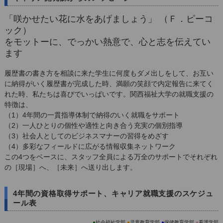
「咲かせたい花に水をあげましょう」 （Ｆ．ピーコ
ック）
をモットーに、でっかい熱意で、心と志を伝えてい
ます
履歴書の書き方を相談に来た学生に何度もダメ出しをして、お互い
に納得がいく履歴書が完成した時、満願の笑顔で内定報告に来てく
れた時、私たちは喜びでいっぱいです。関西福祉大学の就職支援の
特徴は、
（1）4年間の一貫指導体制で納得のいく就職をサポート
（2）一人ひとりの個性や適性と向き合う充実の個別指導
（3）社会人としてのビジネスマナーの習得をめざす
（4）多彩なフィールドに広がる情報収集ネットワーク
この4つをベースに、スタッフ全員による万全のサポートでそれぞれ
の［現場］へ、［未来］へ送り出します。
4年間の資格取得サポート、キャリア就職支援のスケジュ
ール表
●
社会福祉学部
●
児童教育学部
●
保健教育学部
●
看護学部