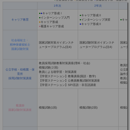
1年次
2年次
●
●
キャリア形成Ⅰ
●
キャリア形成Ⅱ
●
インターンシップ入門
キャリア教育
●
インターンシップ演習
●
キャ
●
キャリア形成
●
キャリア形成Ⅱ
●
看護キャリア形成
社会福祉士・
国家試験対策ガイダンスチ
国家試験対策ガイダンスチ
国家試
精神保健福祉士
ュータープログラム(注4)
ュータープログラム(注4)
ュータ
国家試験対策
教員採用試験教養対策講座(理科・社会)
教員採
模擬試験(２回)
公立学校・幼稚園・保
公立園
教員による朝学習・対策講座
育所
論作文
【学習ステーション】教養講座(国語・数学)
採用試験対策講座
教員に
【学習ステーション】公務員教養試験対策講座
模擬試験
【学習ステーション】SPI言語・非言語講座
看護師
模擬試験(1回)
模擬試験(2回)
模擬試験
国家試験対策講座