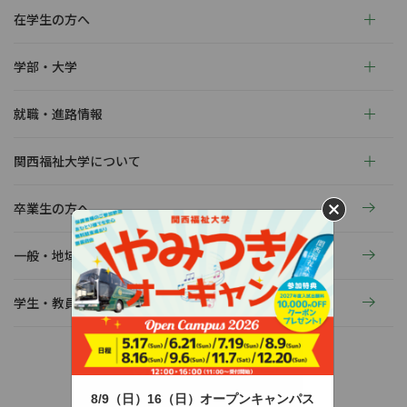
在学生の方へ
学部・大学
就職・進路情報
関西福祉大学について
卒業生の方へ
一般・地域の方へ
学生・教員の活動
8/9（日）16（日）オープンキャンパス
〒678-0255 兵庫県赤穂市新田380-3