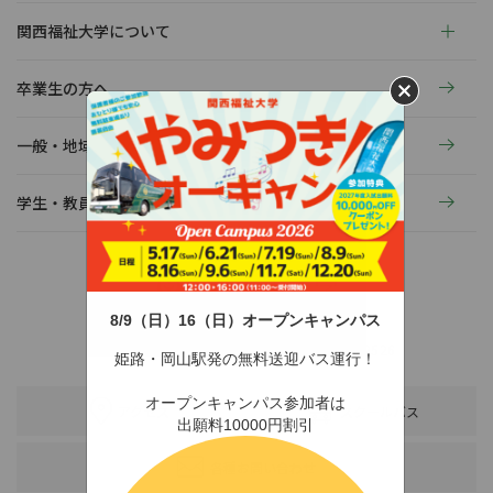
関西福祉大学について
卒業生の方へ
一般・地域の方へ
学生・教員の活動
8/9（日）16（日）オープンキャンパス
〒678-0255 兵庫県赤穂市新田380-3
TEL：0791-46-2525（代）
FAX：0791-46-2526
姫路・岡山駅発の無料送迎バス運行！
オープンキャンパス参加者は
アクセス
スクールバス
出願料10000円割引
各種お問い合わせ