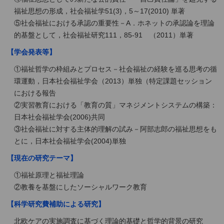
福祉思想の形成，社会福祉学51(3)，5～17(2010) 単著
⑤社会福祉における承認の重要性－A．ホネットの承認論を理論
的基盤として，社会福祉研究111，85-91 （2011）単著
【学会発表等】
①福祉哲学の枠組みとプロセス－社会福祉の経験を巡る思考の循
環運動，日本社会福祉学会（2013）単独（特定課題セッション
における報告
②実習教育における「教育の質」マネジメントシステムの構築：
日本社会福祉学会(2006)共同
③社会福祉に対する主体的理解の試み－阿部志郎の福祉思想をも
とに，日本社会福祉学会(2004)単独
【現在の研究テーマ】
①福祉原理と福祉理論
②教養を基盤にしたソーシャルワーク教育
【科学研究費補助による研究】
北欧ケアの実施調査に基づく理論的基礎と哲学的背景の研究