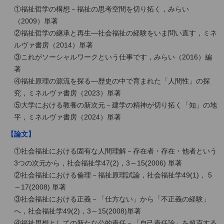
①福祉哲学の構想－福祉の思考空間を切り拓く，みらい
（2009）単著
②福祉哲学の継承と再生―社会福祉の経験をいま問い直す，ミネ
ルヴァ書房（2014）単著
③これがソーシャルワークという仕事です，みらい（2016）編
著
④福祉原理の源流を探る—歴史の中で育まれた「人間性」の探
究，ミネルヴァ書房（2023）単著
⑤大学における教養の新次元－建学の精神が切り拓く「知」の地
平，ミネルヴァ書房（2024）単著
【論文】
①社会福祉における固有な人間理解－存在者・存在・他者という
3つの次元から，社会福祉学47(2)，3～15(2006) 単著
②社会福祉における倫理－福祉原理試論，社会福祉学49(1)， 5
～17(2008) 単著
③社会福祉における正義－「仕方ない」から「不正義の経験」
へ，社会福祉学49(2)，3～15(2008)単著
④福祉思想としての新たな公的責任－「自己責任論」を超克する