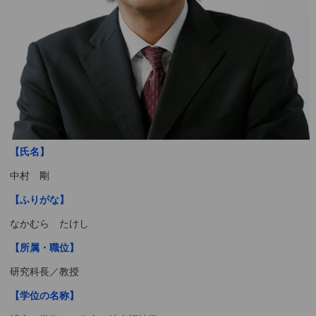
【氏名】
中村 剛
【ふりがな】
なかむら たけし
【所属・職位】
研究科長／教授
【学位の名称】