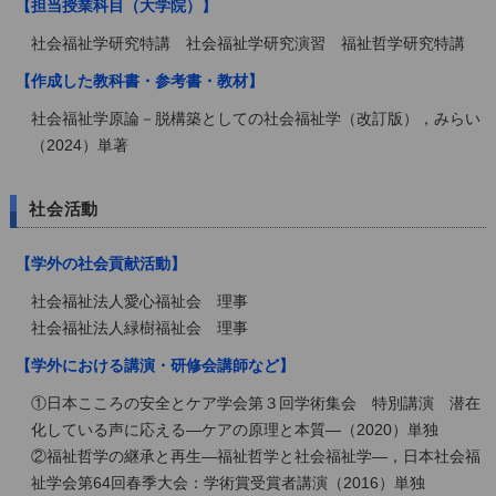
【担当授業科目（大学院）】
社会福祉学研究特講 社会福祉学研究演習 福祉哲学研究特講
【作成した教科書・参考書・教材】
社会福祉学原論－脱構築としての社会福祉学（改訂版），みらい
（2024）単著
社会活動
【学外の社会貢献活動】
社会福祉法人愛心福祉会 理事
社会福祉法人緑樹福祉会 理事
【学外における講演・研修会講師など】
①日本こころの安全とケア学会第３回学術集会 特別講演 潜在
化している声に応える―ケアの原理と本質―（2020）単独
②福祉哲学の継承と再生―福祉哲学と社会福祉学―，日本社会福
祉学会第64回春季大会：学術賞受賞者講演（2016）単独