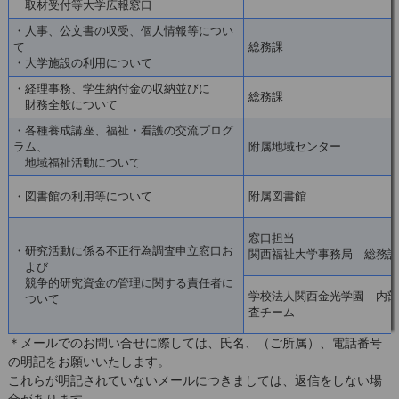
取材受付等大学広報窓口
・人事、公文書の収受、個人情報等につい
て
総務課
・大学施設の利用について
・経理事務、学生納付金の収納並びに
総務課
財務全般について
・各種養成講座、福祉・看護の交流プログ
ラム、
附属地域センター
地域福祉活動について
・図書館の利用等について
附属図書館
窓口担当
・
研究活動に係る不正行為調査申立窓口お
関西福祉大学事務局 総務課
よび
競争的研究資金の管理に関する責任者に
学校法人関西金光学園 内部
ついて
査チーム
＊メールでのお問い合せに際しては、氏名、（ご所属）、電話番号
の明記をお願いいたします。
これらが明記されていないメールにつきましては、返信をしない場
合があります。