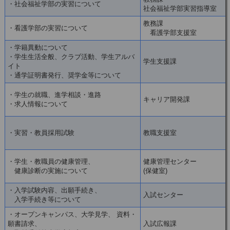
・社会福祉学部の実習について
社会福祉学部実習指導室
教務課
・看護学部の実習について
看護学部支援室
・学籍異動について
・学生生活全般、クラブ活動、学生アルバ
学生支援課
イト
・通学証明書発行、奨学金等について
・学生の就職、進学相談・進路
キャリア開発課
・求人情報について
・実習・教員採用試験
教職支援室
・学生・教職員の健康管理、
健康管理センター
健康診断の実施について
(保健室)
・入学試験内容、出願手続き、
入試センター
入学手続き等について
・オープンキャンパス、大学見学、 資料・
願書請求、
入試広報課