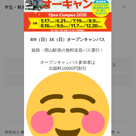
学生・教員の活動
8/9（日）16（日）オープンキャンパス
〒678-0255 兵庫県赤穂市新田380-3
TEL：0791-46-2525（代）
FAX：0791-46-2526
姫路・岡山駅発の無料送迎バス運行！
オープンキャンパス参加者は
アクセス
スクールバス
出願料10000円割引
各種お問い合わせ
学校法人 関西金光学園
金光大阪中学校・高等学校