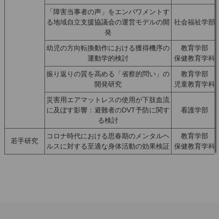
「障害当事者の声」をエンパワメントす
る地域自立支援協議会の運営モデルの開
社会福祉学部
発
幼児の方向転換動作における獲得機序の
教育学部
運動学的検討
保健教育学科
振り返りの質を高める「省察的問い」の
教育学部
開発研究
児童教育学科
災害用エアマットレスの使用が下肢血流
に及ぼす影響：避難者のDVT予防に関す
看護学部
る検討
コロナ時代における思春期のメンタルヘ
教育学部
若手研究
ルスに対する至適な身体活動の効果検証
保健教育学科