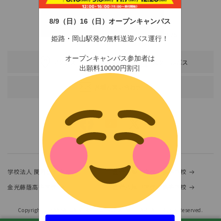
8/9（日）16（日）オープンキャンパス
〒678-0255 兵庫県赤穂市新田380-3
TEL：0791-46-2525（代）
FAX：0791-46-2526
姫路・岡山駅発の無料送迎バス運行！
オープンキャンパス参加者は
アクセス
スクールバス
出願料10000円割引
各種お問い合わせ
学校法人 関西金光学園
金光大阪中学校・高等学校
金光藤蔭高等学校
金光八尾中学校・高等学校
Copyright(c)KANSAI UNIVERSITY of SOCIAL WELFARE.ALL Rights Reserved.