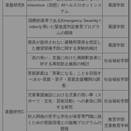
基盤研究B
iniscence（回想）AIヘルスロボットシス
看護学部
テム
国際的基準であるEmergency Severity I
ndexを用いた緊急度判定教育プログラ
看護学部
ムの開発
寝具が提供されない避難所環境を想定し
看護学部
た腰背部痛予防に関する実験的検討
「息の長い」支援に向けた満期釈放者に
社会福祉学部
対する再犯防止施策の検討
里親家庭は「実家になる」ことを目指す
べきか-里親・里子・里親支援機関の調
社会福祉学部
査-
児童養護施設における児童の習い事（ス
ポーツ・文化・芸術活動）への参加に関
社会福祉学部
する研究
基盤研究C
対人関係の苦手な学生が保育専門職に就
教育学部
くための実践現場との協働プログラムの
児童教育学科
開発