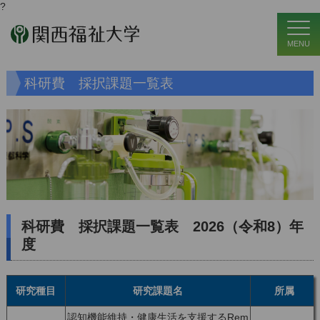
?
MENU
科研費 採択課題一覧表
科研費 採択課題一覧表 2026（令和8）年
度
研究種目
研究課題名
所属
認知機能維持・健康生活を支援するRem