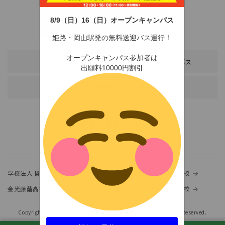
8/9（日）16（日）オープンキャンパス
〒678-0255 兵庫県赤穂市新田380-3
TEL：0791-46-2525（代）
FAX：0791-46-2526
姫路・岡山駅発の無料送迎バス運行！
オープンキャンパス参加者は
アクセス
スクールバス
出願料10000円割引
各種お問い合わせ
学校法人 関西金光学園
金光大阪中学校・高等学校
金光藤蔭高等学校
金光八尾中学校・高等学校
Copyright(c)KANSAI UNIVERSITY of SOCIAL WELFARE.ALL Rights Reserved.