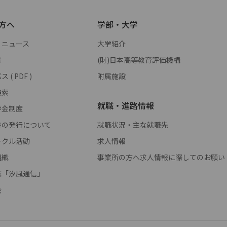
方へ
学部・大学
・ニュース
大学紹介
修
(財)日本高等教育評価機構
( PDF )
附属施設
検索
就職・進路情報
学金制度
書の発行について
就職状況・主な就職先
ークル活動
求人情報
組織
事業所の方へ求人情報に際してのお願い
誌「汐風通信」
会