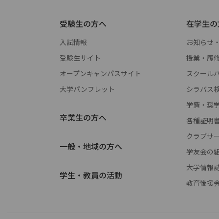
受験生の方へ
在学生の
入試情報
お知らせ
受験生サイト
授業・履
オープンキャンパスサイト
スクールバス 
大学パンフレット
シラバス
学費・奨
卒業生の方へ
各種証明
クラブサ
一般・地域の方へ
学友会の
大学情報
学生・教員の活動
教育後援