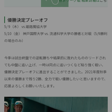
春季リーグ戦 結果詳細は
こちら
スクロール
優勝決定プレーオフ
5/ 9（木） vs.姫路獨協大学
5/10（金） 神戸国際大学 vs. 流通科学大学の勝者と対戦（5/9勝利
の場合のみ）
今季は試合終盤での逆転勝ちや結果的に敗れたもののリードされ
ても中盤に追い上げ、一時は同点に追いつくなど粘り強く戦い、
優勝決定プレーオフに進出することができました。2021年度秋季
以来の優勝まで残り2勝、全力で戦い優勝したいと思いますので、
応援よろしくお願いいたします。