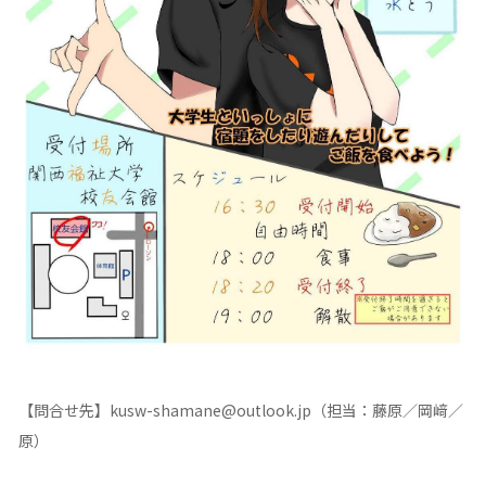
【問合せ先】kusw-shamane@outlook.jp（担当：藤原／岡﨑／
原）