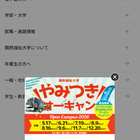
学部・大学
就職・進路情報
関西福祉大学について
卒業生の方へ
一般・地域の方へ
学生・教員の活動
〒678-0255 兵庫県赤穂市新田380-3
TEL：0791-46-2525（代）
FAX：0791-46-2526