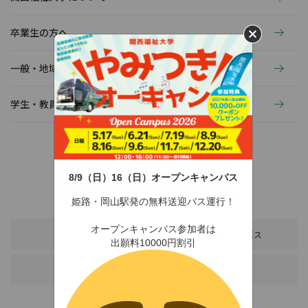
卒業生の方へ
一般・地域の方へ
学生・教員の活動
8/9（日）16（日）オープンキャンパス
〒678-0255 兵庫県赤穂市新田380-3
TEL：0791-46-2525（代）
FAX：0791-46-2526
姫路・岡山駅発の無料送迎バス運行！
オープンキャンパス参加者は
アクセス
スクールバス
出願料10000円割引
各種お問い合わせ