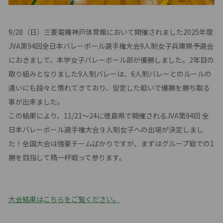
9/28（日）三菱電機神戸体育館において開催されました2025年度
JVA第94回全日本バレーボール選手権大会9人制女子兵庫県予選会
におきまして、本学女子バレーボール部が優勝しました。2年目の
取り組みとなりました9人制バレーは、6人制バレーとのルールの
違いにも段々と慣れてきており、安定した戦いで優勝を勝ち取る
事が出来ました。
この結果により、11/21〜24に徳島県で開催されるJVA第94回 全
⽇本バレーボール選⼿権⼤会９⼈制⼥⼦への出場が決定しまし
た！全国大会は強豪チームばかりですが、まずはグループ戦での1
勝を目指して精一杯戦って参ります。
大会結果はこちらをご覧ください。