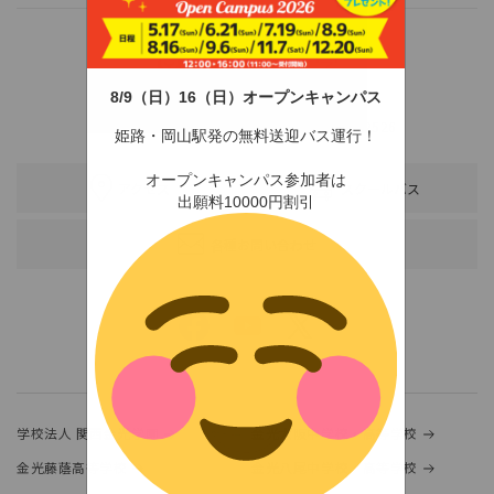
8/9（日）16（日）オープンキャンパス
〒678-0255 兵庫県赤穂市新田380-3
TEL：0791-46-2525（代）
FAX：0791-46-2526
姫路・岡山駅発の無料送迎バス運行！
オープンキャンパス参加者は
アクセス
スクールバス
出願料10000円割引
各種お問い合わせ
学校法人 関西金光学園
金光大阪中学校・高等学校
金光藤蔭高等学校
金光八尾中学校・高等学校