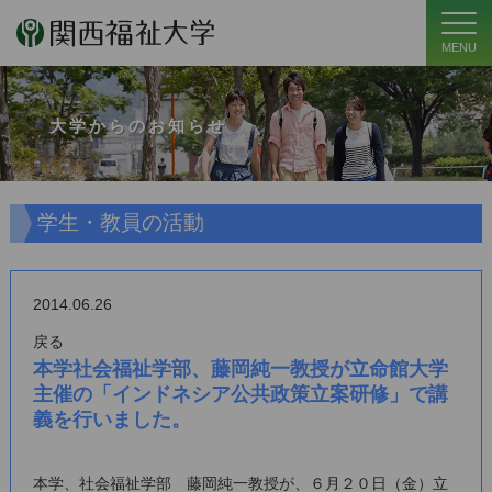
MENU
大学からのお知らせ
学生・教員の活動
2014.06.26
戻る
本学社会福祉学部、藤岡純一教授が立命館大学
主催の「インドネシア公共政策立案研修」で講
義を行いました。
本学、社会福祉学部 藤岡純一教授が、６月２０日（金）立