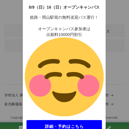
8/9（日）16（日）オープンキャンパス
〒678-0255 兵庫県赤穂市新田380-3
TEL：0791-46-2525（代）
FAX：0791-46-2526
姫路・岡山駅発の無料送迎バス運行！
オープンキャンパス参加者は
アクセス
スクールバス
出願料10000円割引
各種お問い合わせ
学校法人 関西金光学園
金光大阪中学校・高等学校
金光藤蔭高等学校
金光八尾中学校・高等学校
Copyright(c)KANSAI UNIVERSITY of SOCIAL WELFARE.ALL Rights Reserved.
詳細・予約はこちら