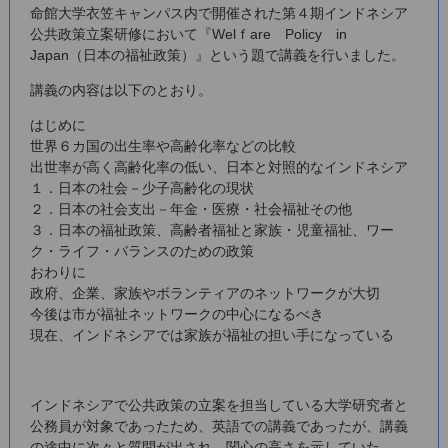
命館大学衣笠キャンパス内で開催された第４期インドネシア
公共政策立案研修において『Welｆare Policy in
Japan（日本の福祉政策）』という題で講義を行いました。
講義の内容は以下のとおり。
はじめに
世界６カ国の出生率や高齢化率などの比較
出世率が高く高齢化率の低い、日本と対照的なインドネシア
１．日本の社会－少子高齢化の現状
２．日本の社会支出－年金・医療・社会福祉その他
３．日本の福祉政策、高齢者福祉と家族・児童福祉、ワー
ク・ライフ・バランスのための政策
おわりに
政府、企業、家族やボランティアのネットワークが大切
今後は市が福祉ネットワークの中心になるべき
現在、インドネシアでは家族が福祉の担い手になっている
インドネシアで公共政策の立案を担当している大学研究者と
公務員が対象であったため、英語での講義であったが、講義
の途中に次々と質問が出され、関心の高さを示していた。