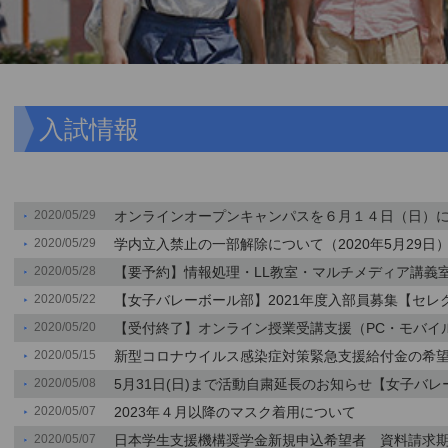
入試情報
2020/05/29
オンラインオープンキャンパスを６月１４日（日）
2020/05/29
学内立入禁止の一部解除について（2020年5月29日
2020/05/28
【要予約】情報処理・LL教室・マルチメディア講義
2020/05/22
【女子バレーボール部】2021年度入部員募集【セレ
2020/05/20
【受付終了】オンライン授業受講支援（PC・モバイル
2020/05/15
新型コロナウイルス感染症対策緊急支援給付金の希
2020/05/08
5月31日(日)まで活動自粛延長のお知らせ【女子バ
2020/05/07
2023年４月以降のマスク着用について
2020/05/07
日本学生支援機構奨学金新規申込希望者 資料請求