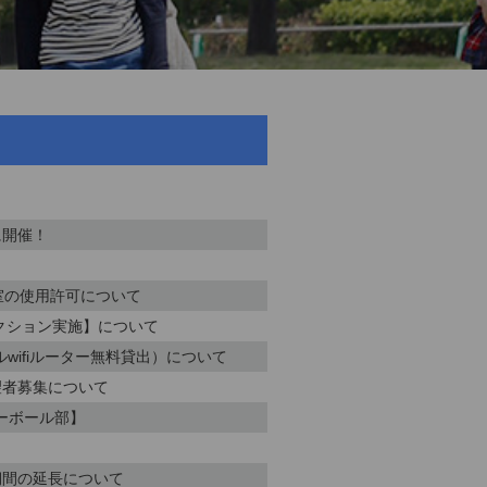
に開催！
）
室の使用許可について
クション実施】について
wifiルーター無料貸出）について
望者募集について
レーボール部】
期間の延長について