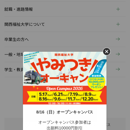
就職・進路情報
関西福祉大学について
卒業生の方へ
一般・地域の方へ
学生・教員の活動
〒678-0255 兵庫県赤穂市新田380-3
TEL：0791-46-2525（代）
FAX：0791-46-2526
8/16（日）オープンキャンパス
オープンキャンパス参加者は
アクセス
スクールバス
出願料10000円割引