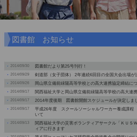
図書館 お知らせ
2014/09/30
図書館だより第25号刊行！
2014/09/29
剣道部（女子団体） 2年連続6回目の全国大会出場が
2014/09/26
岡山県立備前緑陽高等学校との高大連携協定締結に
2014/09/17
関西福祉大学と岡山県立備前緑陽高等学校の高大連
2014/09/17
2014年度後期 図書館開館スケジュールが決定しま
2014/09/17
平成26年度 スクールソーシャルワーカー養成課程
いて
2014/09/13
関西福祉大学の災害ボランティアサークル「ＫＵＳ
ィアに行きます
2014/09/12