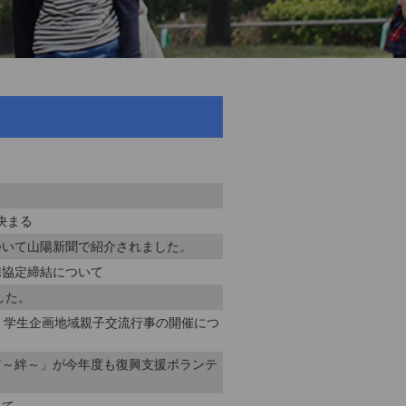
決まる
ついて山陽新聞で紹介されました。
携協定締結について
した。
 学生企画地域親子交流行事の開催につ
Ｗ～絆～」が今年度も復興支援ボランテ