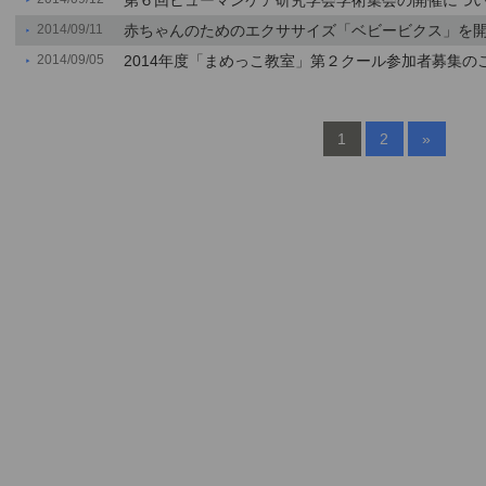
第６回ヒューマンケア研究学会学術集会の開催につ
2014/09/11
赤ちゃんのためのエクササイズ「ベビービクス」を
2014/09/05
2014年度「まめっこ教室」第２クール参加者募集の
1
2
»