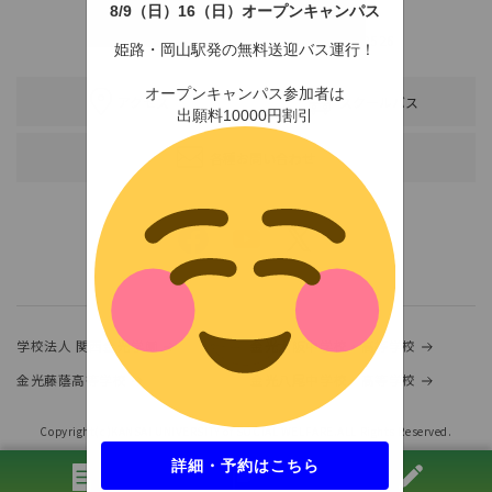
8/9（日）16（日）オープンキャンパス
〒678-0255 兵庫県赤穂市新田380-3
TEL：0791-46-2525（代）
FAX：0791-46-2526
姫路・岡山駅発の無料送迎バス運行！
オープンキャンパス参加者は
アクセス
スクールバス
出願料10000円割引
各種お問い合わせ
学校法人 関西金光学園
金光大阪中学校・高等学校
金光藤蔭高等学校
金光八尾中学校・高等学校
Copyright(c)KANSAI UNIVERSITY of SOCIAL WELFARE.ALL Rights Reserved.
詳細・予約はこちら