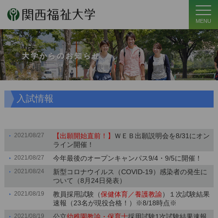
MENU
大学からのお知らせ
入試情報
2021/08/27
【出願開始直前！】
ＷＥＢ出願説明会を8/31にオン
ライン開催！
2021/08/27
今年最後のオープンキャンパス9/4・9/5に開催！
2021/08/24
新型コロナウイルス（COVID-19）感染者の発生に
ついて（8月24日発表）
2021/08/19
教員採用試験（
保健体育／養護教諭
）１次試験結果
速報（23名が現役合格！）※8/18時点※
2021/08/19
公立
幼稚園教諭・保育士
採用試験1次試験結果速報