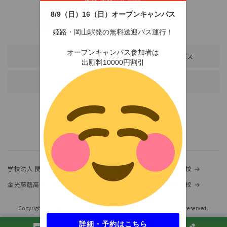
8/9（日）16（日）オープンキャンパス
〒678-0255 兵庫県赤穂市新田380-3
TEL：0791-46-2525（代）
FAX：0791-46-2526
姫路・岡山駅発の無料送迎バス運行！
オープンキャンパス参加者は
アクセス
スクールバス
出願料10000円割引
各種お問い合わせ
学校法人 関西金光学園
金光大阪中学校・高等学校
金光藤蔭高等学校
金光八尾中学校・高等学校
Copyright(c)KANSAI UNIVERSITY of SOCIAL WELFARE.ALL Rights Reserved.
詳細・予約はこちら