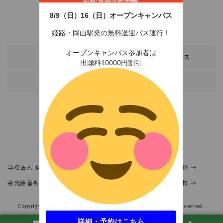
8/9（日）16（日）オープンキャンパス
〒678-0255 兵庫県赤穂市新田380-3
TEL：0791-46-2525（代）
FAX：0791-46-2526
姫路・岡山駅発の無料送迎バス運行！
オープンキャンパス参加者は
アクセス
スクールバス
出願料10000円割引
各種お問い合わせ
学校法人 関西金光学園
金光大阪中学校・高等学校
金光藤蔭高等学校
金光八尾中学校・高等学校
Copyright(c)KANSAI UNIVERSITY of SOCIAL WELFARE.ALL Rights Reserved.
詳細・予約はこちら