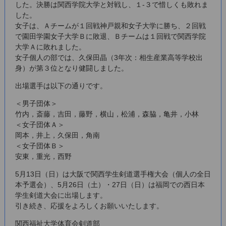
した。決勝は関西学院大学と対戦し、１-３で惜しくも敗れま
した。
女子は、Ａチームが１回戦神戸親和女子大学に勝ち、２回戦
で園田学園女子大学Ｂに敗退、Ｂチームは１回戦で関西学院
大学Ａに敗れました。
女子個人の部では、久保田晶（3年次：相生産業高等学校出
身）が第３位となり健闘しました。
出場選手は以下の通りです。
＜男子団体＞
竹内，斎藤，吉田，藤野，横山，松浦，森脇，亀井，小林
＜女子団体Ａ＞
岡本，井上，久保田，角南
＜女子団体Ｂ＞
安東，重光，西野
5月13日（日）は大阪で関西学生剣道選手権大会（個人の全日
本予選会）、5月26日（土）・27日（日）は福岡での西日本
学生剣道大会に出場します。
引き続き、応援をよろしくお願いいたします。
関西福祉大学体育会剣道部