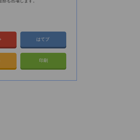
道部も出場します。
e+
はてブ
e
印刷