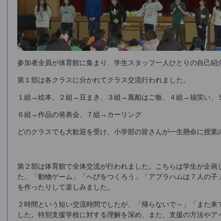
参加者全員が体育館に集まり、学生スタッフ一人ひとりの自己紹
第１部は各クラスに分かれてクラス交流行われました。
１組→絵本、２組→豆まき、３組→風船はご板、４組→福笑い、
６組→作品の発表会、７組→カーリング
どのクラスでも大歓迎を受け、小学部の皆さんが一生懸命に授業
第２部は体育館で全体交流が行われました。こちらは学生が企画
た。「動物ゲーム」「へびをつくろう」「アブラハムは７人の子
を作ったりして楽しみました。
２時間という短い交流時間でしたが、「帰らないで～」「また来
した。特別支援学校に対する理解を深め、また、支援の方法やア