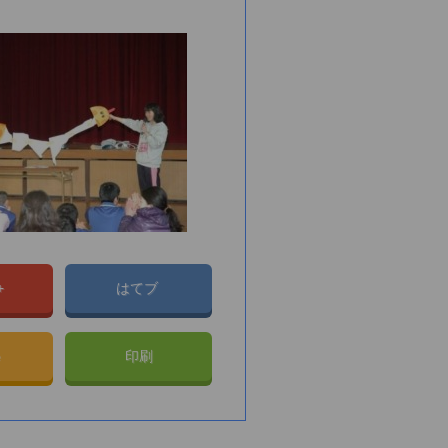
e+
はてブ
e
印刷