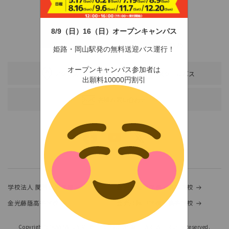
8/9（日）16（日）オープンキャンパス
〒678-0255 兵庫県赤穂市新田380-3
TEL：0791-46-2525（代）
FAX：0791-46-2526
姫路・岡山駅発の無料送迎バス運行！
オープンキャンパス参加者は
アクセス
スクールバス
出願料10000円割引
各種お問い合わせ
学校法人 関西金光学園
金光大阪中学校・高等学校
金光藤蔭高等学校
金光八尾中学校・高等学校
Copyright(c)KANSAI UNIVERSITY of SOCIAL WELFARE.ALL Rights Reserved.