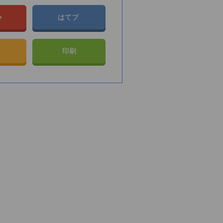
e+
はてブ
e
印刷