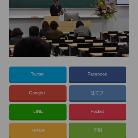
Twitter
Facebook
Google+
はてブ
LINE
Pocket
+share
印刷