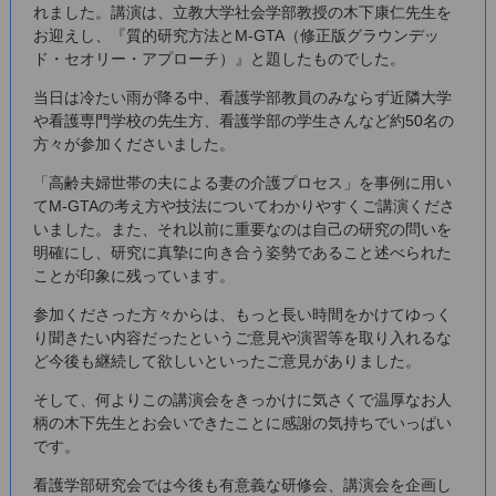
れました。講演は、立教大学社会学部教授の木下康仁先生を
お迎えし、『質的研究方法とM-GTA（修正版グラウンデッ
ド・セオリー・アプローチ）』と題したものでした。
当日は冷たい雨が降る中、看護学部教員のみならず近隣大学
や看護専門学校の先生方、看護学部の学生さんなど約50名の
方々が参加くださいました。
「高齢夫婦世帯の夫による妻の介護プロセス」を事例に用い
てM-GTAの考え方や技法についてわかりやすくご講演くださ
いました。また、それ以前に重要なのは自己の研究の問いを
明確にし、研究に真摯に向き合う姿勢であること述べられた
ことが印象に残っています。
参加くださった方々からは、もっと長い時間をかけてゆっく
り聞きたい内容だったというご意見や演習等を取り入れるな
ど今後も継続して欲しいといったご意見がありました。
そして、何よりこの講演会をきっかけに気さくで温厚なお人
柄の木下先生とお会いできたことに感謝の気持ちでいっぱい
です。
看護学部研究会では今後も有意義な研修会、講演会を企画し