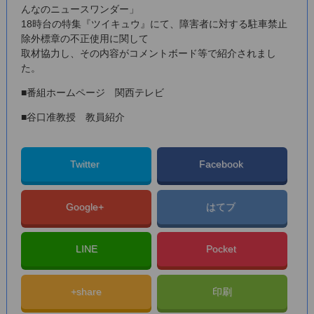
んなのニュースワンダー
」
18時台の特集『ツイキュウ』にて、障害者に対する駐車禁止
除外標章の不正使用に関して
取材協力し、その内容がコメントボード等で紹介されまし
た。
■番組ホームページ
関西テレビ
■
谷口准教授 教員紹介
Twitter
Facebook
Google+
はてブ
LINE
Pocket
+share
印刷