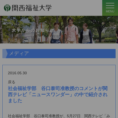
MENU
大学からのお知らせ
メディア
2016.05.30
戻る
社会福祉学部 谷口泰司准教授のコメントが関
西テレビ「ニュースワンダー」の中で紹介され
ました
社会福祉学部 谷口泰司准教授が、5月27日
関西テレビ
「
み