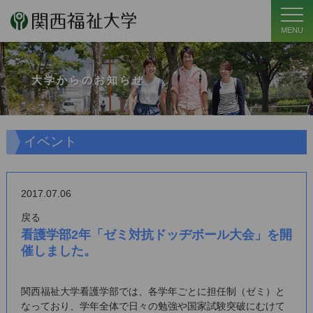
MENU
大学からのお知らせ
イベント
2017.07.06
戻る
看護学部2年「ゼミ対抗ドッヂボール大会」を開
催しました。
関西福祉大学看護学部では、各学年ごとに担任制（ゼミ）と
なっており、学年全体で日々の勉強や国家試験突破にむけて