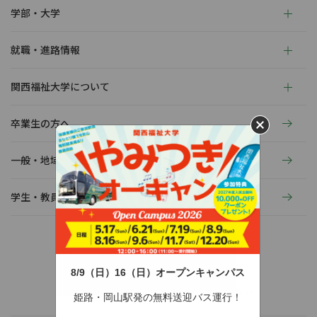
学部・大学
就職・進路情報
関西福祉大学について
卒業生の方へ
一般・地域の方へ
学生・教員の活動
8/9（日）16（日）オープンキャンパス
〒678-0255 兵庫県赤穂市新田380-3
TEL：0791-46-2525（代）
FAX：0791-46-2526
姫路・岡山駅発の無料送迎バス運行！