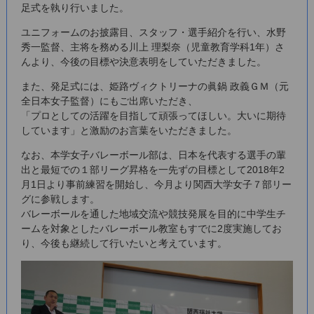
足式を執り行いました。
ユニフォームのお披露目、スタッフ・選手紹介を行い、水野
秀一監督、主将を務める川上 理梨奈（児童教育学科1年）さ
んより、今後の目標や決意表明をしていただきました。
また、発足式には、姫路ヴィクトリーナの眞鍋 政義ＧＭ（元
全日本女子監督）にもご出席いただき、
「プロとしての活躍を目指して頑張ってほしい。大いに期待
しています」と激励のお言葉をいただきました。
なお、本学女子バレーボール部は、日本を代表する選手の輩
出と最短での１部リーグ昇格を一先ずの目標として2018年2
月1日より事前練習を開始し、今月より関西大学女子７部リー
グに参戦します。
バレーボールを通した地域交流や競技発展を目的に中学生チ
ームを対象としたバレーボール教室もすでに2度実施してお
り、今後も継続して行いたいと考えています。