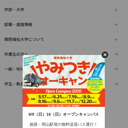
学部・大学
就職・進路情報
関西福祉大学について
卒業生の方へ
一般・地域の方へ
学生・教員の活動
8/9（日）16（日）オープンキャンパス
〒678-0255 兵庫県赤穂市新田380-3
TEL：0791-46-2525（代）
FAX：0791-46-2526
姫路・岡山駅発の無料送迎バス運行！