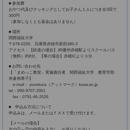
■ 参加費
おやつ代及びクッキングとしてお子さん１人につき全3回で
300円
（参加しなくとも返金はありません）
■ 場所
関西福祉大学
〒678-0255 兵庫県赤穂市新田380-3
アクセス：【鉄道の場合】JR播州赤穂駅よりスクールバス
（無料）約8分、【車の場合】赤穂ICより３分
■ お問い合わせ先
【「まめっこ教室」実施責任者 関西福祉大学 教育学部
米倉裕希子】
e-mail： yonekura（アットマーク）kusw.ac.jp
tel：090-9707-2051
fax：0791-46-2526
■ 申込み方法について
申込みは、メールまたはＦＡＸで受け付けます。
【メールの場合】
次の①～⑦の内容を入力し、お送りください、