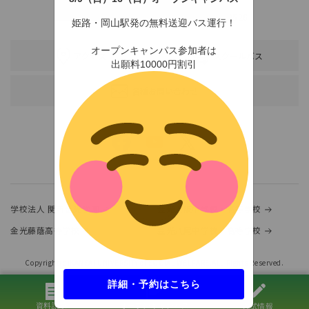
〒678-0255 兵庫県赤穂市新田380-3
TEL：0791-46-2525（代）
FAX：0791-46-2526
姫路・岡山駅発の無料送迎バス運行！
オープンキャンパス参加者は
アクセス
スクールバス
出願料10000円割引
各種お問い合わせ
学校法人 関西金光学園
金光大阪中学校・高等学校
金光藤蔭高等学校
金光八尾中学校・高等学校
Copyright(c)KANSAI UNIVERSITY of SOCIAL WELFARE.ALL Rights Reserved.
詳細・予約はこちら
資料請求
オープンキャンパス
入試情報