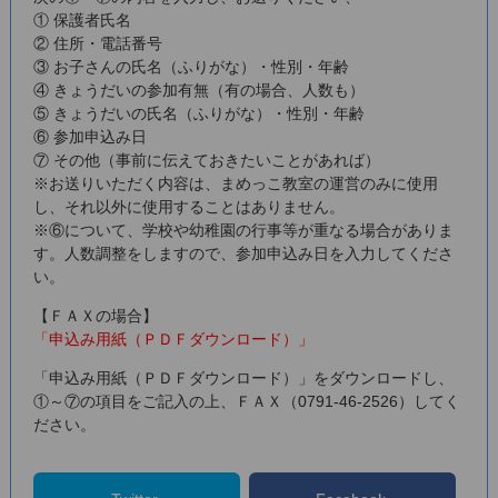
① 保護者氏名
② 住所・電話番号
③ お子さんの氏名（ふりがな）・性別・年齢
④ きょうだいの参加有無（有の場合、人数も）
⑤ きょうだいの氏名（ふりがな）・性別・年齢
⑥ 参加申込み日
⑦ その他（事前に伝えておきたいことがあれば）
※お送りいただく内容は、まめっこ教室の運営のみに使用
し、それ以外に使用することはありません。
※⑥について、学校や幼稚園の行事等が重なる場合がありま
す。人数調整をしますので、参加申込み日を入力してくださ
い。
【ＦＡＸの場合】
「申込み用紙（ＰＤＦダウンロード）」
「申込み用紙（ＰＤＦダウンロード）」
をダウンロードし、
①～⑦の項目をご記入の上、ＦＡＸ（0791-46-2526）してく
ださい。