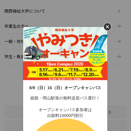
関西福祉大学について
卒業生の方へ
一般・地域の方へ
学生・教員の活動
8/9（日）16（日）オープンキャンパス
〒678-0255 兵庫県赤穂市新田380-3
TEL：0791-46-2525（代）
FAX：0791-46-2526
姫路・岡山駅発の無料送迎バス運行！
オープンキャンパス参加者は
アクセス
スクールバス
出願料10000円割引
各種お問い合わせ