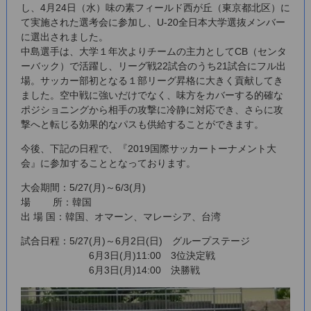
し、4月24日（水）味の素フィールド西が丘（東京都北区）に
て実施された選考会に参加し、U-20全日本大学選抜メンバー
に選出されました。
中島選手は、大学１年次よりチームの主力としてCB（センタ
ーバック）で活躍し、リーグ戦22試合のうち21試合にフル出
場。サッカー部初となる１部リーグ昇格に大きく貢献してき
ました。空中戦に強いだけでなく、味方をカバーする的確な
ポジショニングから相手の攻撃に冷静に対応でき、さらに攻
撃へと転じる効果的なパスも供給することができます。
今後、下記の日程で、『2019国際サッカートーナメント大
会』に参加することとなっております。
大会期間：5/27(月)～6/3(月)
場 所：韓国
出 場 国：韓国、オマーン、マレーシア、台湾
試合日程：5/27(月)～6月2日(日) グループステージ
6月3日(月)11:00 3位決定戦
6月3日(月)14:00 決勝戦