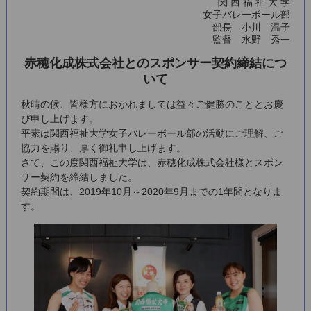
関 西 福 祉 大 学
女子バレーボール部
部長 小川 温子
監督 水野 秀一
赤穂化成株式会社とのスポンサー契約締結につ
いて
秋晴の候、皆様方におかれましては益々ご健勝のこととお慶
び申し上げます。
平素は関西福祉大学女子バレーボール部の活動にご理解、ご
協力を賜り、厚く御礼申し上げます。
さて、この度関西福祉大学は、赤穂化成株式会社様とスポン
サー契約を締結しました。
契約期間は、2019年10月～2020年9月までの1年間となりま
す。