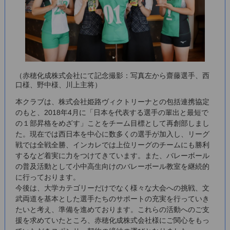
（赤穂化成株式会社にて記念撮影：写真左から齋藤選手、西
口様、野中様、川上主将）
本クラブは、株式会社姫路ヴィクトリーナとの包括連携協定
のもと、2018年4月に「日本を代表する選手の輩出と最短で
の１部昇格をめざす」ことをチーム目標として再創部しまし
た。現在では西日本を中心に数多くの選手が加入し、リーグ
戦では全戦全勝、インカレでは上位リーグのチームにも勝利
するなど着実に力をつけてきています。また、バレーボール
の普及活動として小中高生向けのバレーボール教室を継続的
に行っております。
今後は、大学カテゴリーだけでなく様々な大会への挑戦、文
武両道を基本とした選手たちのサポートの充実を行っていき
たいと考え、準備を進めております。これらの活動へのご支
援を求めていたところ、赤穂化成株式会社様にご関心をもっ