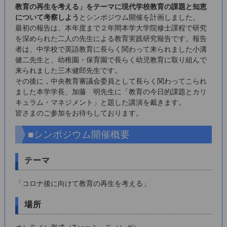
教育の再生を考える」をテーマに現代学校教育の課題と知恵
について考察しよう
とシンポジウム開催を計画しました。
最初の報告は、本年度まで２年間本学大学院修士課程で研究
を深められた二人の先生による教育実践研究報告です。報告
者は、中学校で英語教育に長らく関わって来られました小溝
健二先生と、幼稚園・保育園で長らく幼児教育に取り組んで
来られました三木健郎先生です。
その後に，中央教育審議会委員として長らく関わってこられ
ました本学学長、加藤 明先生に「教育の今日的課題とカリ
キュラム・マネジメント」と題した講演を戴きます。
皆さまのご参加をお待ちしております。
■シンポジウム開催概要
テーマ
「コロナ後に向けて教育の再生を考える」
場所