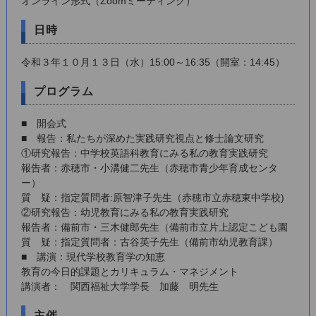
オンライン形式（Zoomミーティング）
日時
令和３年１０月１３日（水）15:00～16:35（開室：14:45）
プログラム
■ 開会式
■ 報告：私たちが深めた実践研究視点と修士論文研究
①研究報告：中学校英語科教育にみる私の教育実践研究
報告者：赤穂市・小溝健二先生（赤穂市青少年育成センタ
ー）
質 疑：指定質問者:原智津子先生（赤穂市立赤穂東中学校)
②研究報告：幼児教育にみる私の教育実践研究
報告者：備前市・三木健郎先生（備前市立片上認定こども園
質 疑：指定質問者：古谷英子先生（備前市幼児教育課）
■ 講演：現代学校教育学の知恵
教育の今日的課題とカリキュラム・マネジメント
講演者： 関西福祉大学学長 加藤 明先生
主催