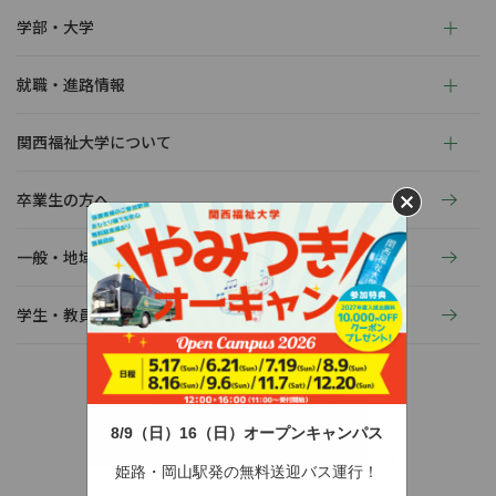
学部・大学
就職・進路情報
関西福祉大学について
卒業生の方へ
一般・地域の方へ
学生・教員の活動
8/9（日）16（日）オープンキャンパス
〒678-0255 兵庫県赤穂市新田380-3
TEL：0791-46-2525（代）
FAX：0791-46-2526
姫路・岡山駅発の無料送迎バス運行！