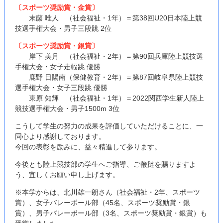
〔スポーツ奨励賞・金賞〕
末藤 唯人 （社会福祉・1年）＝第38回U20日本陸上競
技選手権大会・男子三段跳 2位
〔スポーツ奨励賞・銀賞〕
岸下 美月 （社会福祉・2年）＝第90回兵庫陸上競技選
手権大会・女子走幅跳 優勝
鹿野 日陽南（保健教育・2年）＝第87回岐阜県陸上競技
選手権大会・女子三段跳 優勝
東原 知輝 （社会福祉・1年）＝2022関西学生新人陸上
競技選手権大会・男子1500m 3位
こうして学生の努力の成果を評価していただけることに、一
同心より感謝しております。
今回の表彰を励みに、益々精進して参ります。
今後とも陸上競技部の学生へご指導、ご鞭撻を賜りますよ
う、宜しくお願い申し上げます。
※本学からは、北川雄一朗さん（社会福祉・2年、スポーツ
賞）、女子バレーボール部（45名、スポーツ奨励賞・銀
賞）、男子バレーボール部（3名、スポーツ奨励賞・銀賞）も