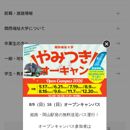
就職・進路情報
関西福祉大学について
卒業生の方へ
一般・地域の方へ
学生・教員の活動
8/9（日）16（日）オープンキャンパス
〒678-0255 兵庫県赤穂市新田380-3
TEL：0791-46-2525（代）
FAX：0791-46-2526
姫路・岡山駅発の無料送迎バス運行！
オープンキャンパス参加者は
アクセス
スクールバス