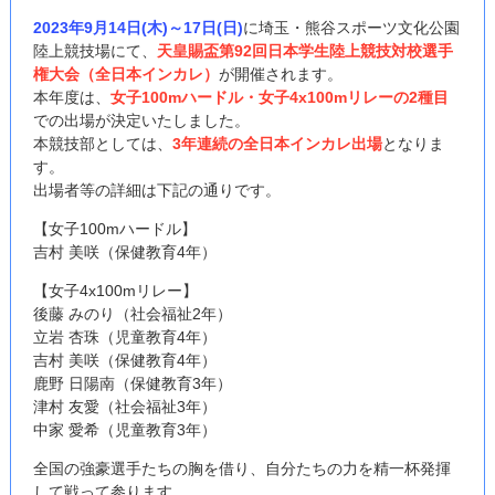
2023年9月14日(木)～17日(日)
に埼玉・熊谷スポーツ文化公園
陸上競技場にて、
天皇賜盃第92回日本学生陸上競技対校選手
権大会（全日本インカレ）
が開催されます。
本年度は、
女子100mハードル・女子4x100mリレーの2種目
での出場が決定いたしました。
本競技部としては、
3年連続の全日本インカレ出場
となりま
す。
出場者等の詳細は下記の通りです。
【女子100mハードル】
吉村 美咲（保健教育4年）
【女子4x100mリレー】
後藤 みのり（社会福祉2年）
立岩 杏珠（児童教育4年）
吉村 美咲（保健教育4年）
鹿野 日陽南（保健教育3年）
津村 友愛（社会福祉3年）
中家 愛希（児童教育3年）
全国の強豪選手たちの胸を借り、自分たちの力を精一杯発揮
して戦って参ります。