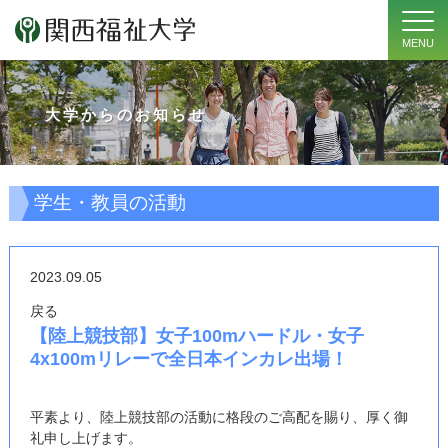
MENU
大学からのお知らせ
学生・教員の活動
2023.09.05
戻る
【陸上競技部】女子100mハードル・女子
4x100mリレーで全日本インカレ出場！
平素より、陸上競技部の活動に格段のご高配を賜り、厚く御
礼申し上げます。