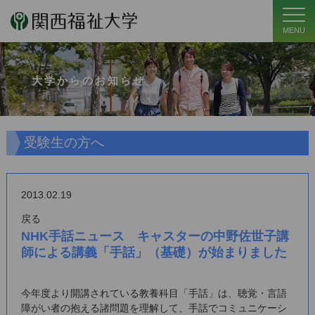
MENU
大学からのお知らせ
受験生の方へ
2013.02.19
戻る
NHK手話ニュース キャスターの中野佐世子講
師による講義「手話」（基礎）が始まりました
今年度より開講されている教養科目「手話」は、聴覚・言語
障がい者の抱える諸問題を理解して、手話でコミュニケーシ