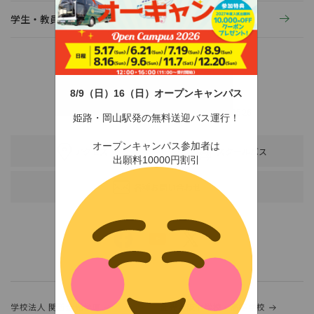
学生・教員の活動
8/9（日）16（日）オープンキャンパス
〒678-0255 兵庫県赤穂市新田380-3
TEL：0791-46-2525（代）
FAX：0791-46-2526
姫路・岡山駅発の無料送迎バス運行！
オープンキャンパス参加者は
アクセス
スクールバス
出願料10000円割引
各種お問い合わせ
学校法人 関西金光学園
金光大阪中学校・高等学校