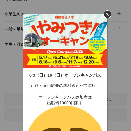
卒業生の方へ
一般・地域の方へ
学生・教員の活動
8/9（日）16（日）オープンキャンパス
〒678-0255 兵庫県赤穂市新田380-3
TEL：0791-46-2525（代）
FAX：0791-46-2526
姫路・岡山駅発の無料送迎バス運行！
オープンキャンパス参加者は
アクセス
スクールバス
出願料10000円割引
各種お問い合わせ