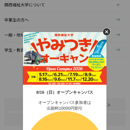
関西福祉大学について
卒業生の方へ
一般・地域の方へ
学生・教員の活動
〒678-0255 兵庫県赤穂市新田380-3
TEL：0791-46-2525（代）
FAX：0791-46-2526
8/16（日）オープンキャンパス
オープンキャンパス参加者は
アクセス
スクールバス
出願料10000円割引
各種お問い合わせ