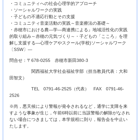
・コミュニティへの社会心理学的アプローチ
・ソーシャルワークの実践
・子どもの不適応行動とその支援
・コミュニティ音楽活動の実践～音楽療法の基礎～
・赤穂市における農―学―商連携による』地域活性化の実践
的取り組み～赤穂の元気づくり～・子どもの「こころ」を理
解し支援する―心理ケアやスクール(学校)ソーシャルワーク
〔SSW〕―
問合せ：〒678-0255 赤穂市新田380-3
関西福祉大学社会福祉学部（担当教員代表：大和
田智文）
TEL 0791-46-2525（代表） FAX 0791-46-
2526
※尚，悪天候により警報が発令されるなど，通学に支障を来
すような事象が生じ，午前6時以前に当該警報の解除がなされ
ない場合につきましては，本学規程に則り，報告会を中止い
たします。