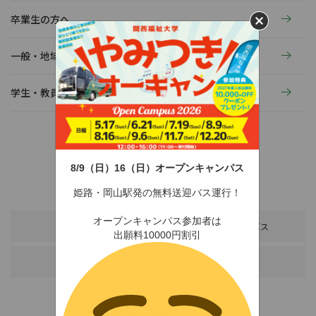
卒業生の方へ
一般・地域の方へ
学生・教員の活動
8/9（日）16（日）オープンキャンパス
〒678-0255 兵庫県赤穂市新田380-3
TEL：0791-46-2525（代）
FAX：0791-46-2526
姫路・岡山駅発の無料送迎バス運行！
オープンキャンパス参加者は
アクセス
スクールバス
出願料10000円割引
各種お問い合わせ