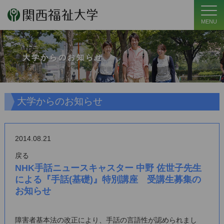
MENU
大学からのお知らせ
大学からのお知らせ
2014.08.21
戻る
NHK手話ニュースキャスター 中野 佐世子先生
による『手話(基礎)』特別講座 受講生募集の
お知らせ
障害者基本法の改正により、手話の言語性が認められまし