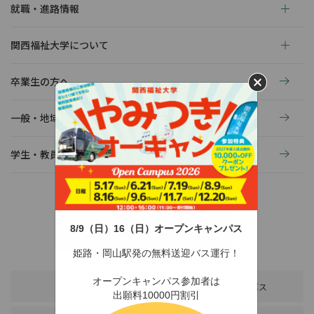
就職・進路情報
関西福祉大学について
卒業生の方へ
一般・地域の方へ
学生・教員の活動
8/9（日）16（日）オープンキャンパス
〒678-0255 兵庫県赤穂市新田380-3
TEL：0791-46-2525（代）
FAX：0791-46-2526
姫路・岡山駅発の無料送迎バス運行！
オープンキャンパス参加者は
アクセス
スクールバス
出願料10000円割引