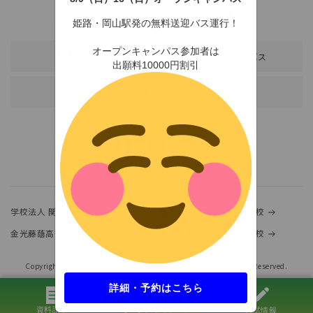
〒678-0255 兵庫県赤穂市新田380-3
TEL：0791-46-2525（代）
FAX：0791-46-2526
姫路・岡山駅発の無料送迎バス運行！
オープンキャンパス参加者は
アクセス
スクールバス
出願料10000円割引
各種お問い合わせ
学校法人 関西金光学園
金光大阪中学校・高等学校
金光藤蔭高等学校
金光八尾中学校・高等学校
Copyright(c)KANSAI UNIVERSITY of SOCIAL WELFARE.ALL Rights Reserved.
詳細・予約はこちら
資料請求
オープンキャンパス
入試情報